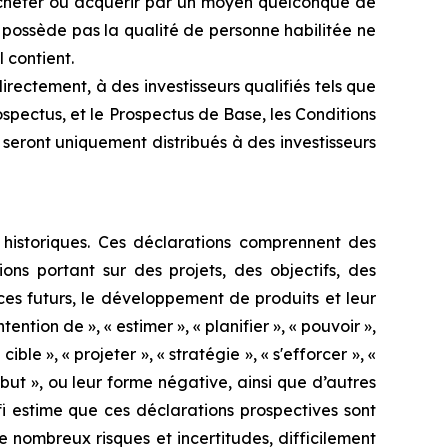
, acheter ou acquérir par un moyen quelconque de
ne possède pas la qualité de personne habilitée ne
 contient.
rectement, à des investisseurs qualifiés tels que
ospectus, et le Prospectus de Base, les Conditions
 seront uniquement distribués à des investisseurs
 historiques. Ces déclarations comprennent des
ions portant sur des projets, des objectifs, des
ces futurs, le développement de produits et leur
tention de », « estimer », « planifier », « pouvoir »,
cible », « projeter », « stratégie », « s'efforcer », «
 « but », ou leur forme négative, ainsi que d’autres
fi estime que ces déclarations prospectives sont
de nombreux risques et incertitudes, difficilement