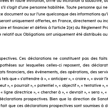
itées et toute invitation, offre ou incitation à souscrire
 s’il s’agit d’une personne habilitée. Toute personne qui 
ce document ou sur l’une quelconque des informations qu’il
eront uniquement offertes, en France, directement ou indi
ire et financier et définis à l’article 2(e) du Règlement Pr
e relatif aux Obligations ont uniquement été distribués ou
ectives. Ces déclarations ne constituent pas des faits
pothèses sur lesquelles celles-ci reposent, des déclarat
tats financiers, des événements, des opérations, des servi
s que « s'attendre à », « anticiper », « croire », « avoir l'in
t », « pourrait », « potentiel », « objectif », « tentative », « 
, « ligne directrice », « chercher à », « devrait », « sera »,
s déclarations prospectives. Bien que la direction de Sano
le fait que ces déclarations prospectives sont soumises à 