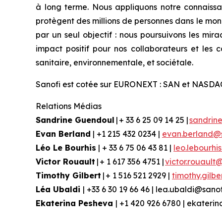
à long terme. Nous appliquons notre connaissa
protègent des millions de personnes dans le mond
par un seul objectif : nous poursuivons les mira
impact positif pour nos collaborateurs et les
sanitaire, environnementale, et sociétale.
Sanofi est cotée sur EURONEXT : SAN et NASDA
Relations Médias
Sandrine Guendoul
| + 33 6 25 09 14 25 |
sandrin
Evan Berland
| +1 215 432 0234 |
evan.berland@
Léo Le Bourhis
| + 33 6 75 06 43 81 |
leo.lebourhi
Victor Rouault
| + 1 617 356 4751 |
victor.rouault
Timothy Gilbert
| + 1 516 521 2929 |
timothy.gilb
Léa Ubaldi
| +33 6 30 19 66 46 | lea.ubaldi@sano
Ekaterina Pesheva
| +1 420 926 6780 | ekater