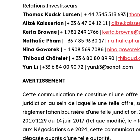
Relations Investisseurs
Thomas Kudsk Larsen
| + 44 7545 513 693 |
tho
Alizé Kaisserian
| + 33 6 47 04 12 11 |
alize.kaiss
Keita Browne
| + 1 781 249 1766 |
keita.browne@
Nathalie Pham
| + 33 7 85 93 30 17 |
nathalie.ph
Nina Goworek
| + 1 908 569 7086 |
nina.gowore
Thibaud Châtelet
| + 33 6 80 80 89 90 |
thibaud.
Yun Li
| +33 6 84 00 90 72 | yun.li3@sanofi.com
AVERTISSEMENT
Cette communication ne constitue ni une offre d
juridiction au sein de laquelle une telle offre, 
réglementation boursière d'une telle juridiction
2017/1129 du 14 juin 2017 (tel que modifié, le «
aux Négociations de 2024, cette communication
déposée auprès d’une telle autorité.