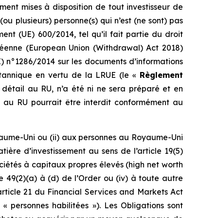
ment mises à disposition de tout investisseur de
ou plusieurs) personne(s) qui n’est (ne sont) pas
ment (UE) 600/2014, tel qu’il fait partie du droit
péenne (
European Union (Withdrawal) Act 2018
)
) n°1286/2014 sur les documents d’informations
britannique en vertu de la LRUE (le «
Règlement
e détail au RU, n’a été ni ne sera préparé et en
il au RU pourrait être interdit conformément au
yaume-Uni ou (ii) aux personnes au Royaume-Uni
ière d’investissement au sens de l’article 19(5)
ociétés à capitaux propres élevés (high net worth
49(2)(a) à (d) de l’Order ou (iv) à toute autre
’article 21 du Financial Services and Markets Act
« personnes habilitées »). Les Obligations sont