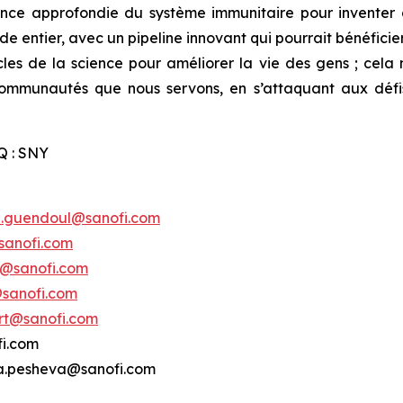
nce approfondie du système immunitaire pour inventer 
e entier, avec un pipeline innovant qui pourrait bénéficier
cles de la science pour améliorer la vie des gens ; cela 
 communautés que nous servons, en s’attaquant aux déf
Q : SNY
e.guendoul@sanofi.com
sanofi.com
s@sanofi.com
@sanofi.com
ert@sanofi.com
fi.com
ina.pesheva@sanofi.com