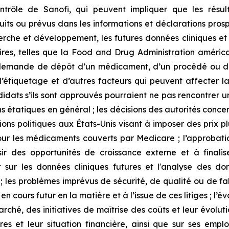
trôle de Sanofi, qui peuvent impliquer que les résulta
uits ou prévus dans les informations et déclarations pros
erche et développement, les futures données cliniques et a
aires, telles que la Food and Drug Administration amér
 demande de dépôt d’un médicament, d’un procédé ou d’u
 l’étiquetage et d’autres facteurs qui peuvent affecter l
ndidats s’ils sont approuvés pourraient ne pas rencontrer 
s étatiques en général ; les décisions des autorités conce
ssions politiques aux États-Unis visant à imposer des prix
pour les médicaments couverts par Medicare ; l’approbati
r des opportunités de croissance externe et à finalise
t sur les données cliniques futures et l'analyse des don
les problèmes imprévus de sécurité, de qualité ou de fabr
e en cours futur en la matière et à l’issue de ces litiges ; l
rché, des initiatives de maîtrise des coûts et leur évolut
aires et leur situation financière, ainsi que sur ses emp