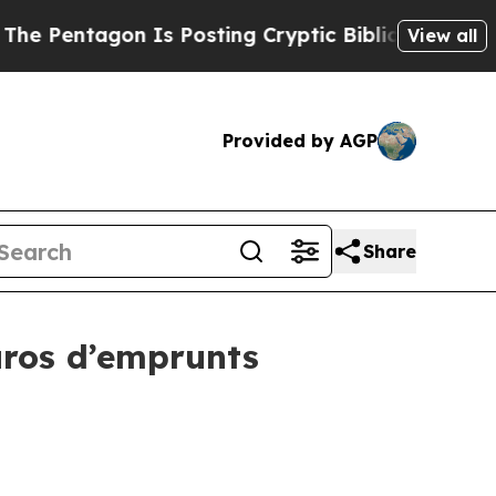
 Is Posting Cryptic Biblical Messages on Social
View all
Provided by AGP
Share
uros d’emprunts