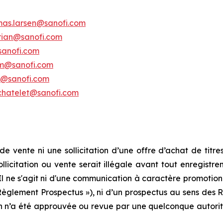
mas.larsen@sanofi.com
erian@sanofi.com
sanofi.com
am@sanofi.com
k@sanofi.com
chatelet@sanofi.com
e vente ni une sollicitation d’une offre d’achat de titres
sollicitation ou vente serait illégale avant tout enregist
. Il ne s'agit ni d'une communication à caractère promotio
 Règlement Prospectus »), ni d’un prospectus au sens des R
 n’a été approuvée ou revue par une quelconque autorit