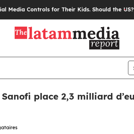
trols for Their Kids. Should the US?
The Pentagon
Sanofi place 2,3 milliard d’e
gataires