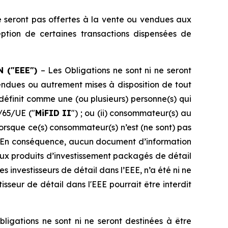
 ne seront pas offertes à la vente ou vendues aux
eption de certaines transactions dispensées de
 ("EEE")
– Les Obligations ne sont ni ne seront
vendues ou autrement mises à disposition de tout
 définit comme une (ou plusieurs) personne(s) qui
4/65/UE ("
MiFID II
") ; ou (ii) consommateur(s) au
lorsque ce(s) consommateur(s) n’est (ne sont) pas
D II. En conséquence, aucun document d’information
aux produits d’investissement packagés de détail
s investisseurs de détail dans l’EEE, n’a été ni ne
sseur de détail dans l'EEE pourrait être interdit
ligations ne sont ni ne seront destinées à être