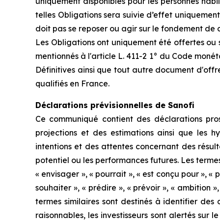
uniquement disponibles pour les personnes habil
telles Obligations sera suivie d’effet uniquement
doit pas se reposer ou agir sur le fondement de 
Les Obligations ont uniquement été offertes ou s
mentionnés à l'article L. 411-2 1° du Code monéta
Définitives ainsi que tout autre document d'offr
qualifiés en France.
Déclarations prévisionnelles de Sanofi
Ce communiqué contient des déclarations prosp
projections et des estimations ainsi que les hy
intentions et des attentes concernant des résul
potentiel ou les performances futures. Les termes tel
« envisager », « pourrait », « est conçu pour », « peu
souhaiter », « prédire », « prévoir », « ambition »
termes similaires sont destinés à identifier de
raisonnables, les investisseurs sont alertés sur 