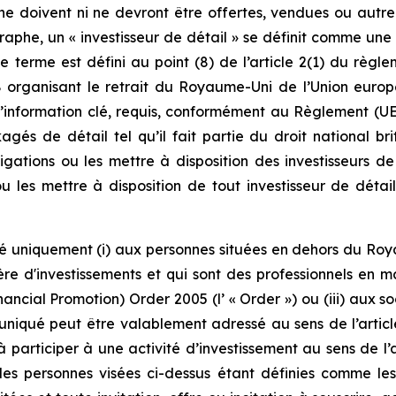
 ne doivent ni ne devront être offertes, vendues ou autre
aphe, un « investisseur de détail » se définit comme une (
 ce terme est défini au point (8) de l’article 2(1) du règle
8 organisant le retrait du Royaume-Uni de l’Union euro
information clé, requis, conformément au Règlement (UE
kagés de détail tel qu’il fait partie du droit national 
igations ou les mettre à disposition des investisseurs d
u les mettre à disposition de tout investisseur de déta
é uniquement (i) aux personnes situées en dehors du Ro
re d'investissements et qui sont des professionnels en mat
ncial Promotion) Order 2005 (l’ « Order ») ou (iii) aux s
iqué peut être valablement adressé au sens de l’article 
à participer à une activité d’investissement au sens de l
s personnes visées ci-dessus étant définies comme les 