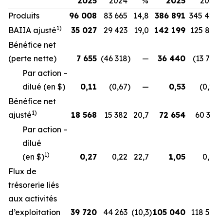
2025
2024
%
2025
202
Produits
96 008
83 665
14,8
386 891
345 42
1)
BAIIA ajusté
35 027
29 423
19,0
142 199
125 85
Bénéfice net
(perte nette)
7 655
(46 318
)
—
36 440
(13 74
Par action –
dilué (en $)
0,11
(0,67
)
—
0,53
(0,2
Bénéfice net
1)
ajusté
18 568
15 382
20,7
72 654
60 31
Par action –
dilué
1)
(en $)
0,27
0,22
22,7
1,05
0,8
Flux de
trésorerie liés
aux activités
d’exploitation
39 720
44 263
(10,3
)
105 040
118 52