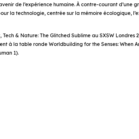
et l’avenir de l’expérience humaine. À contre-courant d’une g
 pour la technologie, centrée sur la mémoire écologique, l
t, Tech & Nature: The Glitched Sublime
au SXSW Londres 202
ment à la table ronde
Worldbuilding for the Senses: When 
uman 1).