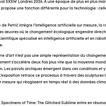
val SXSW Londres 2026. À une époque de plus en plus marqu
propose une fonction différente pour la technologie : cell
e Petrić intègre l’intelligence artificielle sur mesure, la
des œuvres où le changement écologique engendre directe
ntifique spécialisé en intelligence artificielle et en rob
e.
uvre d’art n’est pas une simple représentation du changem
fement s’accélère deux fois plus vite que la moyenne mondia
n. Les pavots arctiques émergent dans ces conditions et y
L’exposition retrace ce processus à travers des sculpture
r mesure qui réagissent en temps réel à des données climat
,
Specimens of Time: The Glitched Sublime
entre en résonan