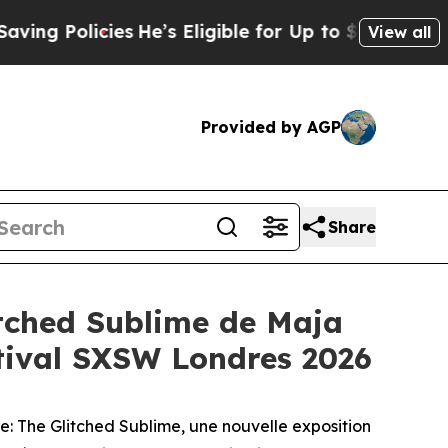
 Policies
He’s Eligible for Up to $480,000 After
View all
Provided by AGP
Share
itched Sublime de Maja
stival SXSW Londres 2026
e: The Glitched Sublime
, une nouvelle exposition